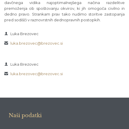
davčnega vidika najoptimalnejšega načina razdelitve
premoženja ob spoštovanju okvirov, ki jih omogoča civilno in
dedno pravo. Strankam prav tako nudimo storitve zastopanja
pred sodišči v raznovrstnih dednopravnih postopkih.

Luka Brezovec
luka.brezovec@brezovec.si


Luka Brezovec
luka.brezovec@brezovec.si

Naši podatki