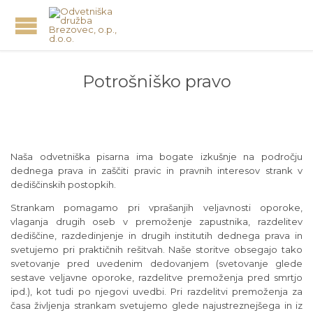
Potrošniško pravo
Naša odvetniška pisarna ima bogate izkušnje na področju
dednega prava in zaščiti pravic in pravnih interesov strank v
dediščinskih postopkih.
Strankam pomagamo pri vprašanjih veljavnosti oporoke,
vlaganja drugih oseb v premoženje zapustnika, razdelitev
dediščine, razdedinjenje in drugih institutih dednega prava in
svetujemo pri praktičnih rešitvah. Naše storitve obsegajo tako
svetovanje pred uvedenim dedovanjem (svetovanje glede
sestave veljavne oporoke, razdelitve premoženja pred smrtjo
ipd.), kot tudi po njegovi uvedbi. Pri razdelitvi premoženja za
časa življenja strankam svetujemo glede najustreznejšega in iz