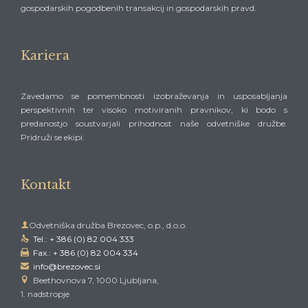
gospodarskih pogodbenih transakcij in gospodarskih pravd.
Kariera
Zavedamo se pomembnosti izobraževanja in usposabljanja
perspektivnih ter visoko motiviranih pravnikov, ki bodo s
predanostjo soustvarjali prihodnost naše odvetniške družbe.
Pridruži se ekipi.
Kontakt

Odvetniška družba Brezovec, o.p., d.o.o.
Tel.: + 386 (0) 82 004 333

Fax.: + 386 (0) 82 004 334

info@brezovec.si


Beethovnova 7, 1000 Ljubljana,
1. nadstropje