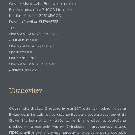
Odvetniška družba Brezovec, o.p., d.o.o.
Beethovnova ulica 7, 1000 Ljubljana
Matična številka: 3959619000
Davčna številka: SI 17495733
TRR:
SI56 3300 0000 4445 404,
Addiko Bank d.d.
SI56 3400 0101 6899 864,
Sparkasse d.d.
Fiduciarni TRR:
SI56 3300 0000 4445 598,
Addiko Bank d.d.
Ustanovitev
Odvetniško družbo Brezovec je leta 2011 ustanovil odvetnik Luka
Brezovec, pri družbi pa od ustanovitve dalje sodeluje tudi odvetnik
Stane Markovinović. V začetku je bila družba osredotočena
predvsem na področje nepremičninskega in gradbenega prava,
FIDIC pravil in prava javnega naročanja, prav tako pa na področje