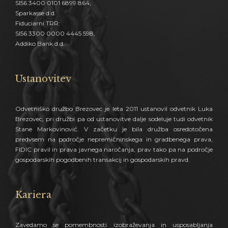
SI56 3400 0101 6899 864,
Sparkasse d.d.
Fiduciarni TRR:
SI56 3300 0000 4445 598,
Addiko Bank d.d.
Ustanovitev
Odvetniško družbo Brezovec je leta 2011 ustanovil odvetnik Luka
Brezovec, pri družbi pa od ustanovitve dalje sodeluje tudi odvetnik
Stane Markovinović. V začetku je bila družba osredotočena
predvsem na področje nepremičninskega in gradbenega prava,
FIDIC pravil in prava javnega naročanja, prav tako pa na področje
gospodarskih pogodbenih transakcij in gospodarskih pravd.
Kariera
Zavedamo se pomembnosti izobraževanja in usposabljanja