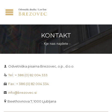
KONTAKT
- Kje nas najdete -
Odvetniška pisarna Brezovec, o.p., d.o.o.

Tel.: + 386 (0) 82 004 333

Fax.: + 386 (0) 82 004 334

info@brezovec.si

Beethovnova 7, 1000 Ljubljana
