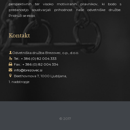
perspektivnih ter visoko motiviranih pravnikov, ki bodo s
predanostjo soustvarjali prihodnost naše odvetniške družbe.
Pridruži se ekipi.
Kontakt

Odvetniška družba Brezovec, o.p., d.o.o.
Tel.: + 386 (0) 82 004 333

Fax.: + 386 (0) 82 004 334

info@brezovec.si


Beethovnova 7, 1000 Ljubljana,
1. nadstropje
© 2017