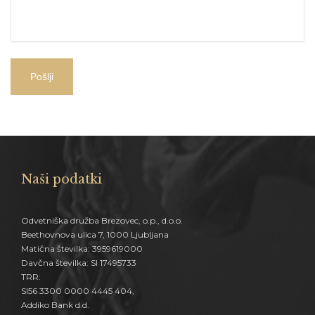
Naši podatki
Odvetniška družba Brezovec, o.p., d.o.o.
Beethovnova ulica 7, 1000 Ljubljana
Matična številka: 3959619000
Davčna številka: SI 17495733
TRR:
SI56 3300 0000 4445 404,
Addiko Bank d.d.