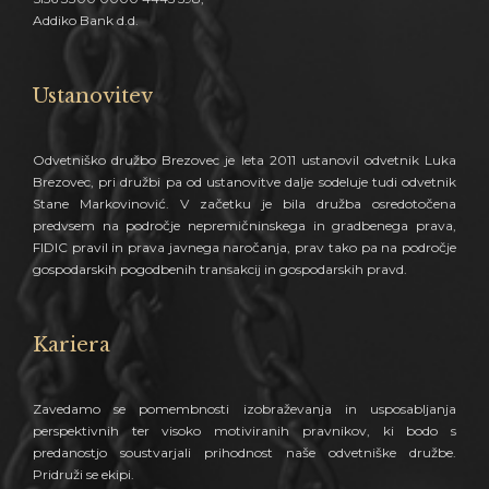
Addiko Bank d.d.
Ustanovitev
Odvetniško družbo Brezovec je leta 2011 ustanovil odvetnik Luka
Brezovec, pri družbi pa od ustanovitve dalje sodeluje tudi odvetnik
Stane Markovinović. V začetku je bila družba osredotočena
predvsem na področje nepremičninskega in gradbenega prava,
FIDIC pravil in prava javnega naročanja, prav tako pa na področje
gospodarskih pogodbenih transakcij in gospodarskih pravd.
Kariera
Zavedamo se pomembnosti izobraževanja in usposabljanja
perspektivnih ter visoko motiviranih pravnikov, ki bodo s
predanostjo soustvarjali prihodnost naše odvetniške družbe.
Pridruži se ekipi.