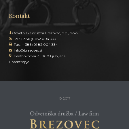
Kontakt

Odvetniška družba Brezovec, o.p., d.o.o.
Tel.: + 386 (0) 82 004 333

Fax.: + 386 (0) 82 004 334

info@brezovec.si


Beethovnova 7, 1000 Ljubljana,
1. nadstropje
© 2017