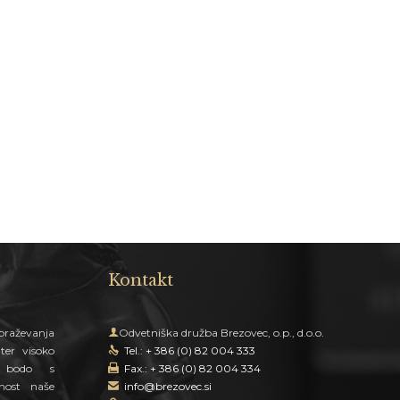
Kontakt
raževanja

Odvetniška družba Brezovec, o.p., d.o.o.
ter visoko
Tel.: + 386 (0) 82 004 333

i bodo s
Fax.: + 386 (0) 82 004 334

dnost naše
info@brezovec.si
