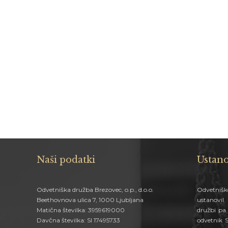
Naši podatki
Ustano
Odvetniška družba Brezovec, o.p., d.o.o.
Odvetnišk
Beethovnova ulica 7, 1000 Ljubljana
ustanovi
Matična številka: 3959619000
družbi pa 
Davčna številka: SI 17495733
odvetnik 