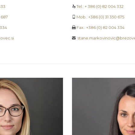
333
Tel.: + 386 (0) 82 004 332

8 687
Mob.: +386 (0) 31 350 675

 334
Fax.: +386 (0) 82 004 334

ovec.si
stane.markovinovic@brezove
