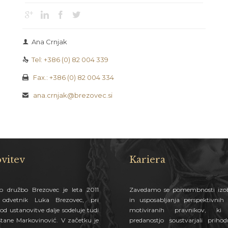




Ana Crnjak

Tel: +386 (0) 82 004 339

Fax.: +386 (0) 82 004 334

ana.crnjak@brezovec.si

vitev
Kariera
o družbo Brezovec je leta 2011
Zavedamo se pomembnosti izob
l odvetnik Luka Brezovec, pri
in usposabljanja perspektivnih 
od ustanovitve dalje sodeluje tudi
motiviranih pravnikov, k
Stane Markovinović. V začetku je
predanostjo soustvarjali priho