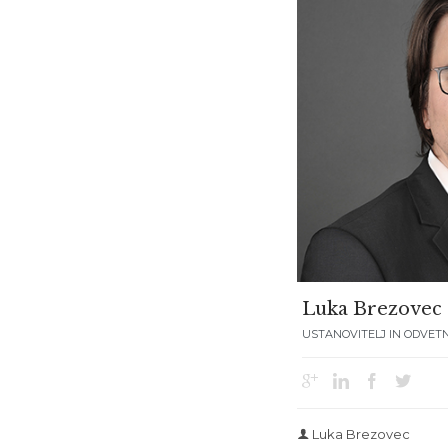
Luka Brezovec
USTANOVITELJ IN ODVET




Luka Brezovec
