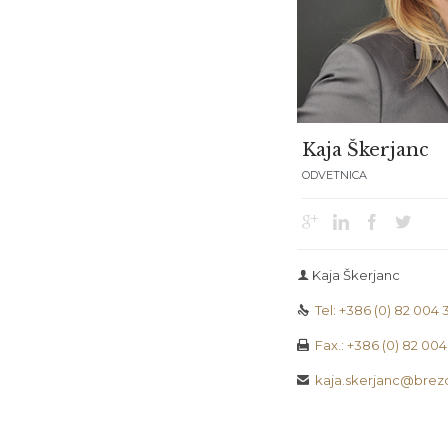
Kaja Škerjanc
ODVETNICA




Kaja Škerjanc

Tel: +386 (0) 82 004 

Fax.: +386 (0) 82 00

kaja.skerjanc@brezo
