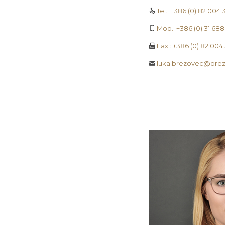
Tel.: +386 (0) 82 004 

Mob.: +386 (0) 31 68

Fax.: +386 (0) 82 004

luka.brezovec@brez
