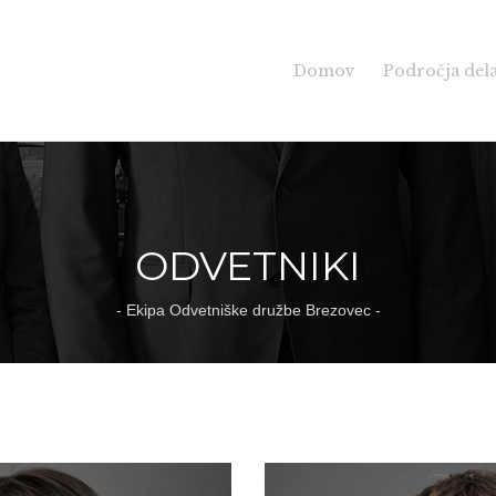
Domov
Področja del
ODVETNIKI
- Ekipa Odvetniške družbe Brezovec -