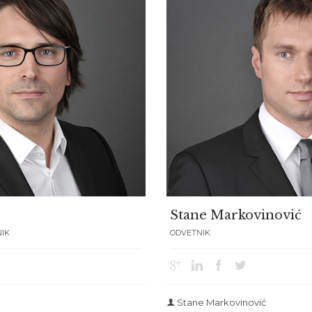
Stane Markovinović
NIK
ODVETNIK




Stane Markovinović
