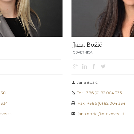
Jana Božič
ODVETNICA




Jana Božič

338
Tel: +386 (0) 82 004 335

4 334
Fax.: +386 (0) 82 004 334

vec.si
jana.bozic@brezovec.si
